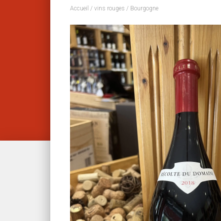
Accueil
/
vins rouges
/ Bourgogne