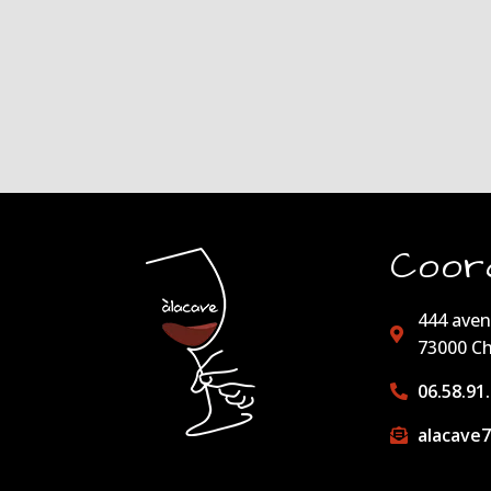
Coor
444 aven
73000 C
06.58.91
alacave